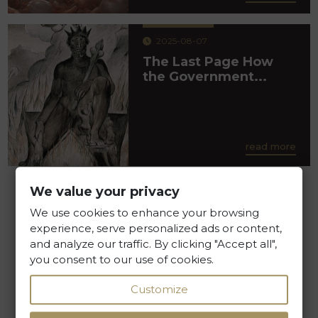
2025-08-07
The Last Page How
the Government...
read more
We value your privacy
We use cookies to enhance your browsing
experience, serve personalized ads or content,
and analyze our traffic. By clicking "Accept all",
you consent to our use of cookies.
Customize
Kancelaria Prawna Skarbiec