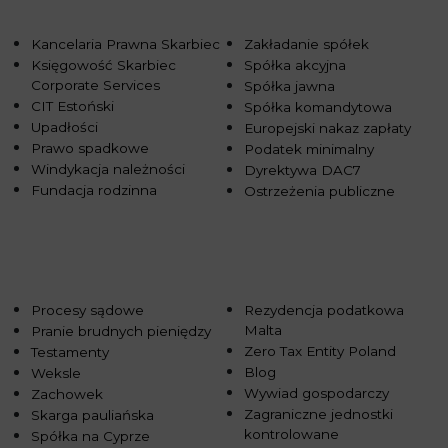
Kancelaria Prawna Skarbiec
Zakładanie spółek
Księgowość Skarbiec
Spółka akcyjna
Corporate Services
Spółka jawna
CIT Estoński
Spółka komandytowa
Upadłości
Europejski nakaz zapłaty
Prawo spadkowe
Podatek minimalny
Windykacja należności
Dyrektywa DAC7
Fundacja rodzinna
Ostrzeżenia publiczne
Procesy sądowe
Rezydencja podatkowa
Malta
Pranie brudnych pieniędzy
Zero Tax Entity Poland
Testamenty
Blog
Weksle
Wywiad gospodarczy
Zachowek
Zagraniczne jednostki
Skarga pauliańska
kontrolowane
Spółka na Cyprze