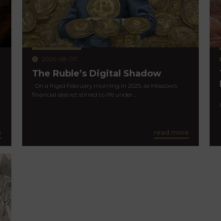
2025-08-07
The Ruble’s Digital Shadow
On a frigid February morning in 2025, as Moscow’s
financial district stirred to life under…
e
read more