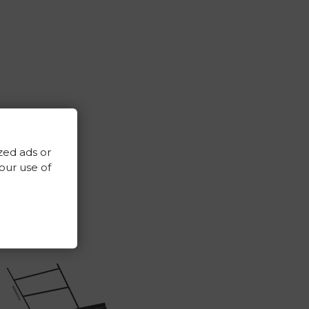
zed ads or
 our use of