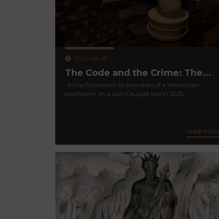
2025-08-18
The Code and the Crime: The...
In the fluorescent-lit chambers of a Manhattan
courtroom, on a sultry August day in 2025,…
read mor