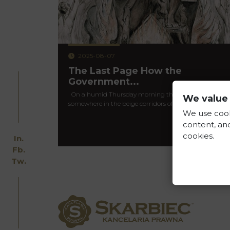
2025-08-07
The Last Page How the
Government...
On a humid Thursday morning this past July,
We value 
somewhere in the beige corridors of the…
We use cook
content, and
read mor
cookies.
In.
Fb.
Tw.