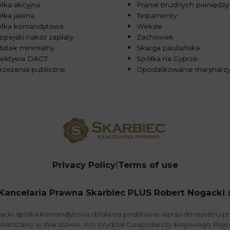
łka akcyjna
Pranie brudnych pieniędzy
łka jawna
Testamenty
ółka komandytowa
Weksle
opejski nakaz zapłaty
Zachowek
atek minimalny
Skarga pauliańska
rektywa DAC7
Spółka na Cyprze
rzeżenia publiczne
Opodatkowanie marynarz
Privacy Policy
Terms of use
Kancelaria Prawna Skarbiec PLUS Robert Nogacki sp.
acki spółka komandytowa działa na podstawie wpisu do rejestru 
. Warszawy w Warszawie, XIII Wydział Gospodarczy Krajowego Re