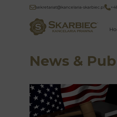
sekretariat@kancelaria-skarbiec.pl
+4
H
News & Publ