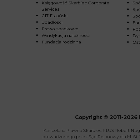
Księgowość Skarbiec Corporate
Spó
Services
Spó
CIT Estoński
Sp
Upadłości
Eur
Prawo spadkowe
Pod
Windykacja należności
Dy
Fundacja rodzinna
Ost
Copyright © 2011-2026 
Kancelaria Prawna Skarbiec PLUS Robert Nog
prowadzonego przez Sąd Rejonowy dla M. St