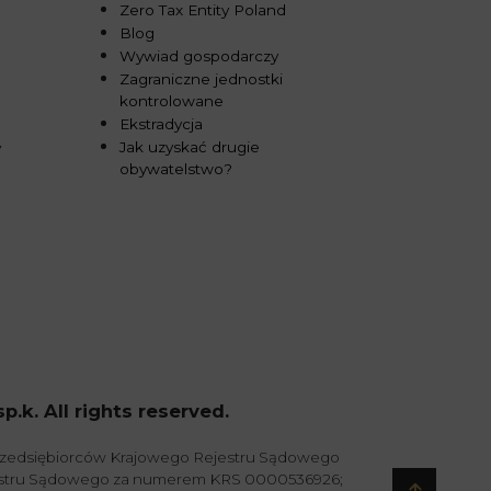
Zero Tax Entity Poland
Blog
Wywiad gospodarczy
Zagraniczne jednostki
kontrolowane
Ekstradycja
Jak uzyskać drugie
y
obywatelstwo?
k. All rights reserved.
przedsiębiorców Krajowego Rejestru Sądowego
jestru Sądowego za numerem KRS 0000536926;