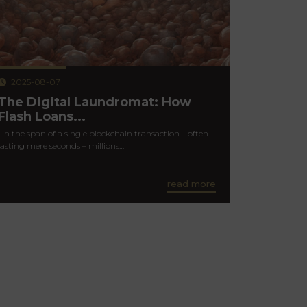
2025-08-07
The Digital Laundromat: How
Flash Loans...
In the span of a single blockchain transaction – often
lasting mere seconds – millions…
read more