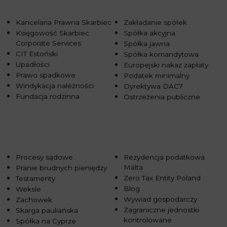
Kancelaria Prawna Skarbiec
Zakładanie spółek
Księgowość Skarbiec
Spółka akcyjna
Corporate Services
Spółka jawna
CIT Estoński
Spółka komandytowa
Upadłości
Europejski nakaz zapłaty
Prawo spadkowe
Podatek minimalny
Windykacja należności
Dyrektywa DAC7
Fundacja rodzinna
Ostrzeżenia publiczne
Procesy sądowe
Rezydencja podatkowa
Malta
Pranie brudnych pieniędzy
Zero Tax Entity Poland
Testamenty
Blog
Weksle
Wywiad gospodarczy
Zachowek
Zagraniczne jednostki
Skarga pauliańska
kontrolowane
Spółka na Cyprze