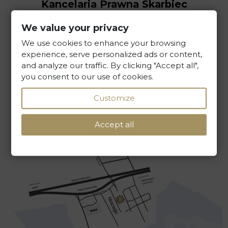
Kancelaria Prawna Skarbiec
ul. Maciejki 13, 02-181 Warszawa
We value your privacy
We use cookies to enhance your browsing
+48 22 586 40 00
experience, serve personalized ads or content,
and analyze our traffic. By clicking "Accept all",
sekretariat@kancelaria-skarbiec.pl
you consent to our use of cookies.
Customize
WRITE TO US
Accept all