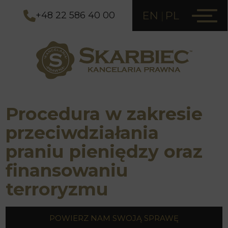
EN
PL
+48 22 586 40 00
Procedura w zakresie
przeciwdziałania
praniu pieniędzy oraz
finansowaniu
terroryzmu
POWIERZ NAM SWOJĄ SPRAWĘ