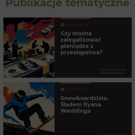
Publikacje tematyczne
2026-05-02
Czy można
zalegalizować
pieniądze z
przestępstwa?
czytaj więcej
2026-01-24
Snowboardzista.
Śladem Ryana
Weddinga
czytaj więcej