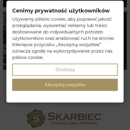
Cenimy prywatność użytkowników
Używamy plików cookie, aby poprawić jakość
2025-12-26
przeglądania, wyświetlać reklamy lub treści
Dematerializacja akcji
dostosowane do indywidualnych potrzeb
– wydłużenie mocy
użytkowników oraz analizować ruch na stronie.
dowodowej...
Kliknięcie przycisku „Akceptuj wszystkie”
oznacza zgodę na wykorzystywanie przez nas
plików cookie.
czytaj więcej
Dostosuj
Akceptuj wszystko
ZOBACZ WIĘCEJ PUBLIKACJI