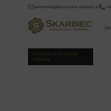
sekretariat@kancelaria-skarbiec.pl
+4
St
POWIERZ NAM SWOJĄ
SPRAWĘ