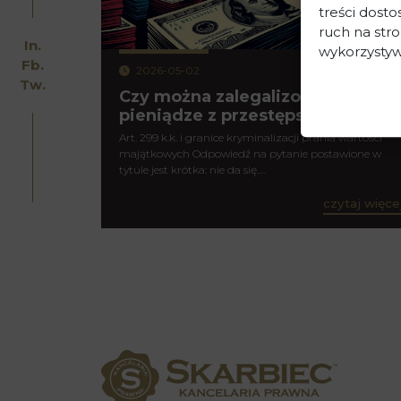
treści dost
ruch na stro
In.
wykorzystyw
Fb.
2026-05-02
Tw.
Czy można zalegalizować
pieniądze z przestępstwa?
Art. 299 k.k. i granice kryminalizacji prania wartości
majątkowych Odpowiedź na pytanie postawione w
tytule jest krótka: nie da się.…
czytaj więce