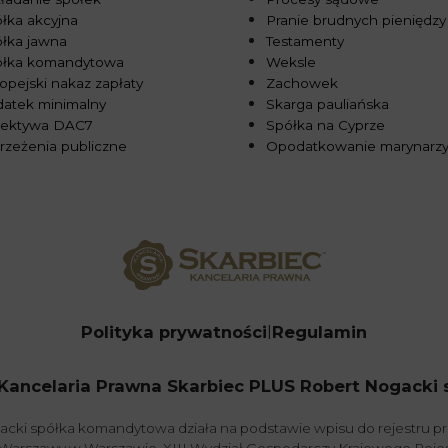
łka akcyjna
Pranie brudnych pieniędzy
łka jawna
Testamenty
ółka komandytowa
Weksle
opejski nakaz zapłaty
Zachowek
atek minimalny
Skarga pauliańska
rektywa DAC7
Spółka na Cyprze
rzeżenia publiczne
Opodatkowanie marynarz
Polityka prywatności
Regulamin
Kancelaria Prawna Skarbiec PLUS Robert Nogacki sp.
acki spółka komandytowa działa na podstawie wpisu do rejestru 