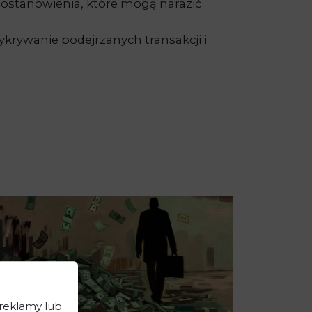
stanowienia, które mogą narazić
krywanie podejrzanych transakcji i
 reklamy lub