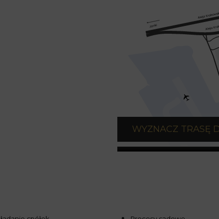
WYZNACZ TRASĘ 
ładanie spółek
Procesy sądowe