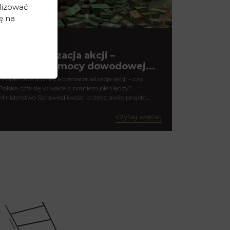
lizować
ę na
2025-12-26
Dematerializacja akcji –
wydłużenie mocy dowodowej...
Papierowe udziały a dematerializacja akcji – czy
Polska cofa się w walce z praniem pieniędzy?
Ministerstwo Sprawiedliwości przedstawiło projekt…
czytaj więcej