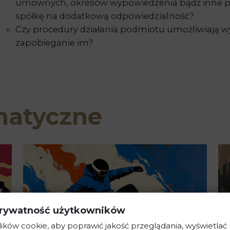
umownych, okresów wypowiedzenia bądź inne po
spółkę na dodatkową odpowiedzialność?
Czy procedury działania podmiotu umożliwiają wy
zapobieganie im?
matyczne
rywatność użytkowników
ków cookie, aby poprawić jakość przeglądania, wyświetlać