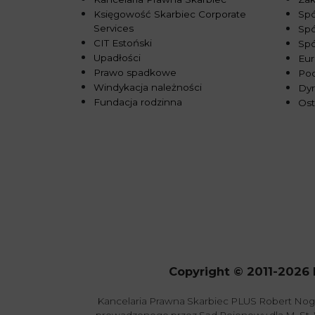
Księgowość Skarbiec Corporate
Spó
Services
Spó
CIT Estoński
Sp
Upadłości
Eur
Prawo spadkowe
Pod
Windykacja należności
Dy
Fundacja rodzinna
Ost
Copyright © 2011-2026 
Kancelaria Prawna Skarbiec PLUS Robert Nog