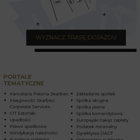
WYZNACZ TRASĘ DOJAZDU
PORTALE
TEMATYCZNE
Kancelaria Prawna Skarbiec
Zakładanie spółek
Księgowość Skarbiec
Spółka akcyjna
Corporate Services
Spółka jawna
CIT Estoński
Spółka komandytowa
Upadłości
Europejski nakaz zapłaty
Prawo spadkowe
Podatek minimalny
Windykacja należności
Dyrektywa DAC7
Fundacja rodzinna
Ostrzeżenia publiczne