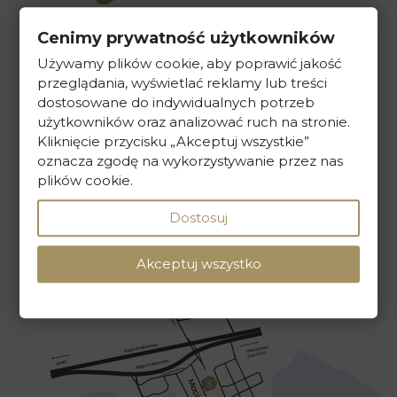
Cenimy prywatność użytkowników
Kancelaria Prawna Skarbiec
Używamy plików cookie, aby poprawić jakość
ul. Maciejki 13, 02-181 Warszawa
przeglądania, wyświetlać reklamy lub treści
dostosowane do indywidualnych potrzeb
tel. +48 22 586 40 00
użytkowników oraz analizować ruch na stronie.
Kliknięcie przycisku „Akceptuj wszystkie”
sekretariat@kancelaria-skarbiec.pl
oznacza zgodę na wykorzystywanie przez nas
plików cookie.
Dostosuj
NAPISZ DO NAS
Akceptuj wszystko