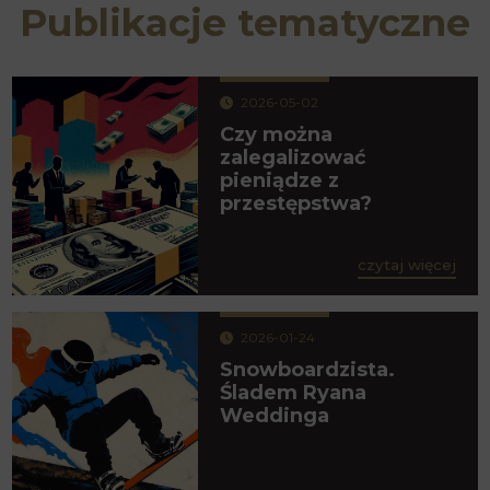
Publikacje tematyczne
2026-05-02
Czy można
zalegalizować
pieniądze z
przestępstwa?
czytaj więcej
2026-01-24
Snowboardzista.
Śladem Ryana
Weddinga