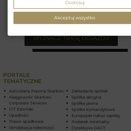
Dostosuj
Akceptuj wszystko
WYZNACZ TRASĘ DOJAZDU
PORTALE
TEMATYCZNE
Kancelaria Prawna Skarbiec
Zakładanie spółek
Księgowość Skarbiec
Spółka akcyjna
Corporate Services
Spółka jawna
CIT Estoński
Spółka komandytowa
Upadłości
Europejski nakaz zapłaty
Prawo spadkowe
Podatek minimalny
Windykacja należności
Dyrektywa DAC7