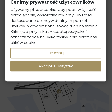
Cenimy prywatność użytkowników
ul. Maciejki 13, 02-181 Warszawa
Używamy plików cookie, aby poprawić jakość
przeglądania, wyświetlać reklamy lub treści
tel. +48 22 586 40 00
dostosowane do indywidualnych potrzeb
użytkowników oraz analizować ruch na stronie.
sekretariat@kancelaria-skarbiec.pl
Kliknięcie przycisku „Akceptuj wszystkie”
oznacza zgodę na wykorzystywanie przez nas
plików cookie.
NAPISZ DO NAS
Dostosuj
Akceptuj wszystko