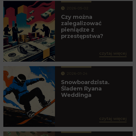
2026-05-02
Czy można
zalegalizować
pieniądze z
przestępstwa?
czytaj więcej
2026-01-24
Snowboardzista.
Śladem Ryana
Weddinga
czytaj więcej