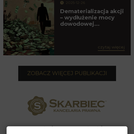
2025-12-26
Dematerializacja akcji
– wydłużenie mocy
dowodowej...
czytaj więcej
ZOBACZ WIĘCEJ PUBLIKACJI
Kancelaria Prawna Skarbiec