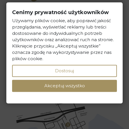
Cenimy prywatność użytkowników
Kancelaria Prawna Skarbiec
Używamy plików cookie, aby poprawić jakość
ul. Maciejki 13, 02-181 Warszawa
przeglądania, wyświetlać reklamy lub treści
dostosowane do indywidualnych potrzeb
tel. +48 22 586 40 00
użytkowników oraz analizować ruch na stronie.
Kliknięcie przycisku „Akceptuj wszystkie”
sekretariat@kancelaria-skarbiec.pl
oznacza zgodę na wykorzystywanie przez nas
plików cookie.
Dostosuj
NAPISZ DO NAS
Akceptuj wszystko