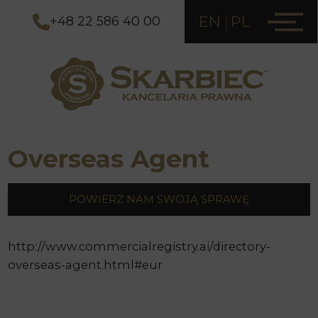
EN
PL
+48 22 586 40 00
Overseas Agent
POWIERZ NAM SWOJĄ SPRAWĘ
http://www.commercialregistry.ai/directory-
overseas-agent.html#eur