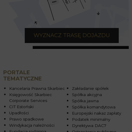
WYZNACZ TRASĘ DOJAZDU
PORTALE
TEMATYCZNE
Kancelaria Prawna Skarbiec
Zakładanie spółek
Księgowość Skarbiec
Spółka akcyjna
Corporate Services
Spółka jawna
CIT Estoński
Spółka komandytowa
Upadłości
Europejski nakaz zapłaty
Prawo spadkowe
Podatek minimalny
Windykacja należności
Dyrektywa DAC7
Fundacja rodzinna
Ostrzeżenia publiczne