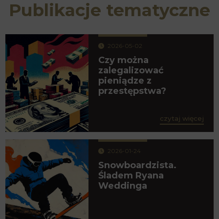
Publikacje tematyczne
2026-05-02
Czy można
zalegalizować
pieniądze z
przestępstwa?
czytaj więcej
2026-01-24
Snowboardzista.
Śladem Ryana
Weddinga